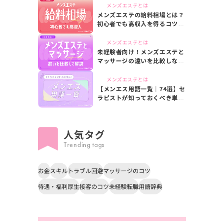
メンズエステとは
メンズエステの給料相場とは？
初心者でも高収入を得るコツを
解説
メンズエステとは
未経験者向け！メンズエステと
マッサージの違いを比較しなが
ら解説
メンズエステとは
【メンエス用語一覧｜74選】セ
ラピストが知っておくべき単語
をご紹介
人気タグ
Trending tags
お金
スキル
トラブル回避
マッサージのコツ
待遇・福利厚生
接客のコツ
未経験転職
用語辞典