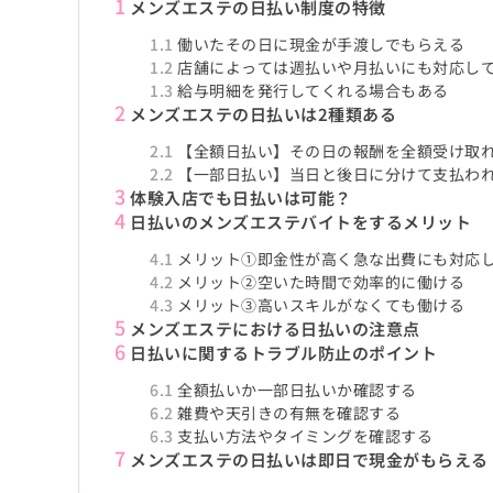
1
メンズエステの日払い制度の特徴
1.1
働いたその日に現金が手渡しでもらえる
1.2
店舗によっては週払いや月払いにも対応し
1.3
給与明細を発行してくれる場合もある
2
メンズエステの日払いは2種類ある
2.1
【全額日払い】その日の報酬を全額受け取
2.2
【一部日払い】当日と後日に分けて支払わ
3
体験入店でも日払いは可能？
4
日払いのメンズエステバイトをするメリット
4.1
メリット①即金性が高く急な出費にも対応
4.2
メリット②空いた時間で効率的に働ける
4.3
メリット③高いスキルがなくても働ける
5
メンズエステにおける日払いの注意点
6
日払いに関するトラブル防止のポイント
6.1
全額払いか一部日払いか確認する
6.2
雑費や天引きの有無を確認する
6.3
支払い方法やタイミングを確認する
7
メンズエステの日払いは即日で現金がもらえる