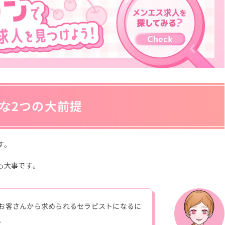
な2つの大前提
す。
も大事です。
お客さんから求められるセラピストになるに
。