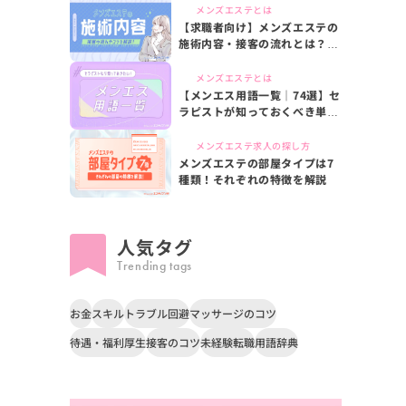
メンズエステとは
【求職者向け】メンズエステの
施術内容・接客の流れとは？施
術のコツやオプションも解説
メンズエステとは
【メンエス用語一覧｜74選】セ
ラピストが知っておくべき単語
をご紹介
メンズエステ求人の探し方
メンズエステの部屋タイプは7
種類！それぞれの特徴を解説
人気タグ
Trending tags
お金
スキル
トラブル回避
マッサージのコツ
待遇・福利厚生
接客のコツ
未経験転職
用語辞典