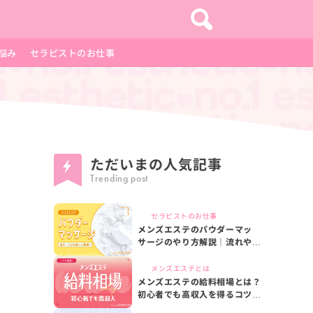
悩み
セラピストのお仕事
ただいまの
人気記事
Trending post
セラピストのお仕事
メンズエステのパウダーマッ
サージのやり方解説｜流れやコ
ツを詳しく解説
メンズエステとは
メンズエステの給料相場とは？
初心者でも高収入を得るコツを
解説